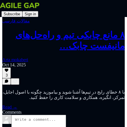
Subscribe
Sign in
مقالات فارسی
‫۸ مانع چابکی تیم و راه‌حل‌های
مانیفست چابک…
Arta mokaberi
Oct 14, 2025
3
با ۸ خطای رایج در تیم‌ها آشنا شوید و بیاموزید چگونه با اصول اجایل،
تمرکز، انگیزه، همکاری و‫ سلامت کاری را حفظ کنید.
Read →
Comments