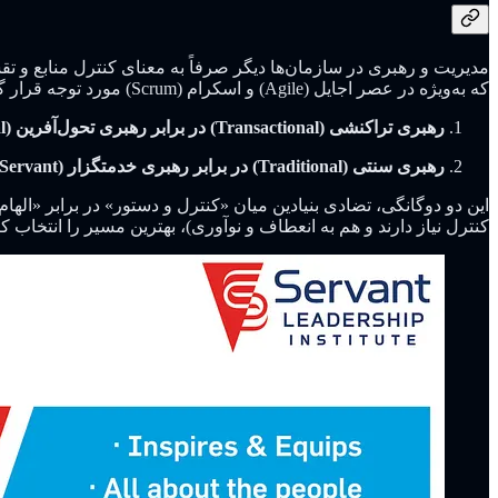
مدیریت و رهبری در سازمان‌ها دیگر صرفاً به معنای کنترل منابع و 
که به‌ویژه در عصر اجایل (Agile) و اسکرام (Scrum) مورد توجه قرار گرفته‌اند عبارت‌اند از:
رهبری تراکنشی (Transactional) در برابر رهبری تحول‌آفرین (Transformational)
رهبری سنتی (Traditional) در برابر رهبری خدمتگزار (Servant)
این دو دوگانگی، تضادی بنیادین میان «کنترل و دستور» در برابر «الها
کنترل نیاز دارند و هم به انعطاف و نوآوری)، بهترین مسیر را انتخاب کن