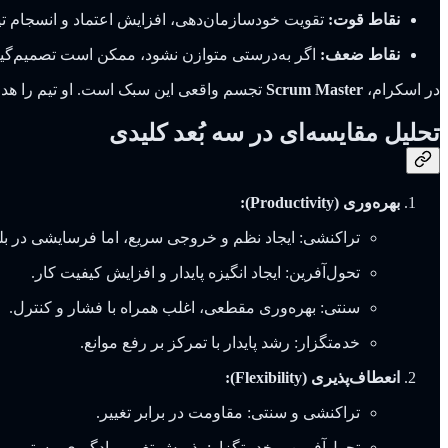
نقاط قوت:
تقویت خودسازمان‌دهی، افزایش اعتماد و انسجام تیم
نقاط ضعف:
اگر به‌درستی متوازن نشود، ممکن است تصمیم‌گیری
در اسکرام،
Scrum Master
تجسم واقعی این سبک است. او تیم را هدا
تحلیل مقایسه‌ای در سه بُعد کلیدی
بهره‌وری (Productivity):
تراکنشی: ایجاد نظم و خروجی سریع، اما فرسایشی در بل
تحول‌آفرین: ایجاد انگیزه پایدار و افزایش کیفیت کار.
سنتی: بهره‌وری مقطعی، اغلب همراه با فشار و کنترل.
خدمتگزار: رشد پایدار با تمرکز بر رفع موانع.
انعطاف‌پذیری (Flexibility):
تراکنشی و سنتی: مقاومت در برابر تغییر.
تحول‌آفرین و خدمتگزار: پذیرش تغییر، یادگیری مستمر و 