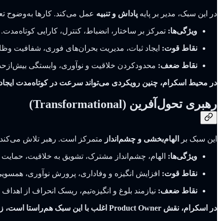
در این سبک، مدیر بر پایه‌
پاداش و تنبیه
عمل می‌کند. کارها به‌وضوح تع
ویژگی‌ها:
تمرکز بر ساختار، انضباط، کنترل، کارایی کوتاه‌مدت.
نقاط قوت:
ایجاد ثبات، مدیریت بحران‌های فوری، شفافیت وظا
نقاط ضعف:
محدودکردن خلاقیت و نوآوری، وابستگی بیش‌ازحد ت
در محیط اسکرام، چنین رویکردی می‌تواند سرعت در کوتاه‌مدت ایجاد ک
رهبری تحول‌آفرین (Transformational)
این سبک بر
الهام‌بخشی و چشم‌انداز
متمرکز است. رهبر تلاش می‌کند ان
ویژگی‌ها:
الهام، چشم‌انداز مشترک، تشویق به خلاقیت، حمایت از
نقاط قوت:
افزایش انگیزه و وفاداری، پرورش نوآوری، همسوی
نقاط ضعف:
نیازمند بلوغ و انگیزه‌تیم، ریسک انحراف از اهداف ع
در اسکرام، نقش Product Owner اغلب با این سبک هم‌راستا است، زیرا او مأموریت دارد چشم‌انداز محصول را منتقل کند و تیم را برای ارزش‌آفرینی توانمند کند.