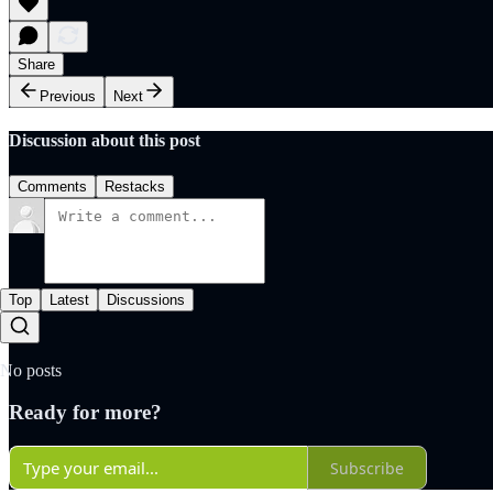
Share
Previous
Next
Discussion about this post
Comments
Restacks
Top
Latest
Discussions
No posts
Ready for more?
Subscribe