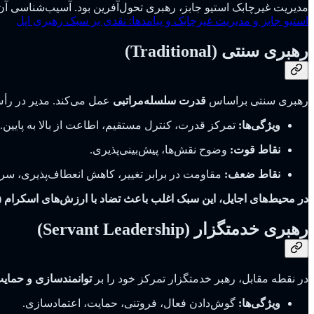
مدیریت غیرچابک استیو جابز، رهبری تحول‌آفرین بود. آسیب‌شناسی آن را
استیو جابز و مدیریت غیرچابک و پیامدها: نقدی بر سبک رهبری اپل
رهبری سنتی (Traditional)
رهبری سنتی براساس
قدرت سلسله‌مراتبی
عمل می‌کند. مدیر در رأس
ویژگی‌ها:
تمرکز قدرت، کنترل مستقیم، اطاعت از بالا به پایین.
نقاط قوت:
وضوح نقش‌ها، پیش‌بینی‌پذیری.
نقاط ضعف:
مقاومت در برابر تغییر، کاهش انعطاف‌پذیری، سر
در محیط‌های اجایل، این سبک اغلب باعث تضاد با ارزش‌های اسکرام (ما
رهبری خدمتگزار (Servant Leadership)
در نقطه‌ مقابل، رهبر خدمتگزار تمرکز خود را بر
توانمندسازی و حمایت
ویژگی‌ها:
گوش‌دادن فعال، فروتنی، حمایت، اعتمادسازی.