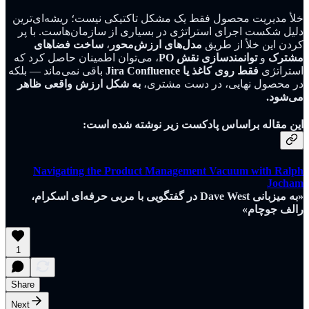
خلأ مدیریت محصول فقط یک مشکل تاکتیکی نیست؛ ریشه‌ای‌ترین
دلیل شکست اجرای استراتژی در بسیاری از سازمان‌هاست. با پر
کردن این خلأ از طریق
مدل‌های ارزش‌محور
،
ساخت فضاهای
مشترک
و
توانمندسازی نقش PO
، می‌توان اطمینان حاصل کرد که
استراتژی
فقط روی کاغذ
یا Jira Confluence
باقی نمی‌ماند — بلکه
در محصول نهایی، در دست مشتری،
به شکل ارزش واقعی ظاهر
می‌شود.
این مقاله براساس پادکست زیر نوشته شده است:
Navigating the Product Management Vacuum with Ralph
Jocham
«به میزبانی Dave West در گفتگویی با مربی حرفه‌ای اسکرام،
رالف جوچام»
1
Share
Next