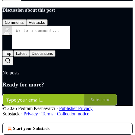
Discussion about this post
Comments
Restacks
Top
Latest
Discussions
No posts
Ready for more?
Subscribe
© 2026 Pedram Keshavarzi
·
Publisher Privacy
Substack
·
Privacy
∙
Terms
∙
Collection notice
Start your Substack