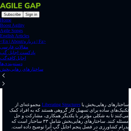
Subscribe
Sign in
Home
Boost Agility
Agile Songs
English Articles
<En | About/درباره‌ | Fa>
Read distraction-free on Substack
مقالات فارسی
پادکست اجایل گپ
پادکست اجایل گپ
اجایل‌کافه‌گپ
دسته‌بندی‌ها
‫ساختارهای رهایی‌بخش (Liberating
ساختارهای رهایی‌بخش
Structures) چیست؟
ساختارهای رهایی‌بخش یا
Liberating Structures
مجموعه‌ای از
تکنیک‌های ساده برای تسهیل کار گروهی هستند که به افراد کمک
می‌کنند تا به شکلی مؤثرتر با یکدیگر همکاری، مشارکت و حل
مسئله کنند. ساختارهای رهایی‌بخش شامل ۳۳ ساختار است که
پدرام کشاورزی در فصل پنجم اجایل گپ آنرا توضیح داده است.